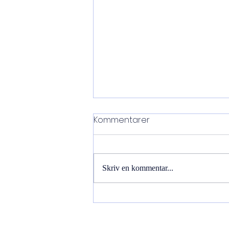
Kommentarer
Skriv en kommentar...
Borrning efter vatten i Bro.